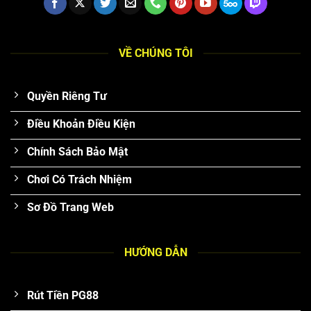
VỀ CHÚNG TÔI
Quyền Riêng Tư
Điều Khoản Điều Kiện
Chính Sách Bảo Mật
Chơi Có Trách Nhiệm
Sơ Đồ Trang Web
HƯỚNG DẪN
Rút Tiền PG88