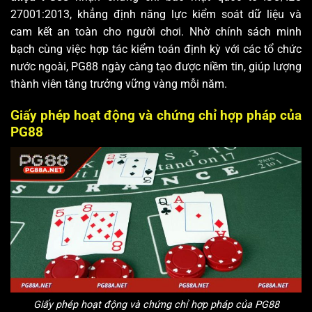
27001:2013, khẳng định năng lực kiểm soát dữ liệu và
cam kết an toàn cho người chơi. Nhờ chính sách minh
bạch cùng việc hợp tác kiểm toán định kỳ với các tổ chức
nước ngoài, PG88 ngày càng tạo được niềm tin, giúp lượng
thành viên tăng trưởng vững vàng mỗi năm.
Giấy phép hoạt động và chứng chỉ hợp pháp của
PG88
Giấy phép hoạt động và chứng chỉ hợp pháp của PG88