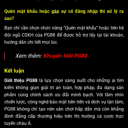
Quên mật khẩu hoặc gặp sự cố đăng nhập thì xử lý ra
sao?
Bạn chỉ cần chọn chức năng “Quên mật khẩu” hoặc liên hệ
đội ngũ CSKH của PG88 để được hỗ trợ lấy lại tài khoản,
hướng dẫn chi tiết mọi lúc.
Xem thêm:
Khuyến Mãi PG88
Kết luận
Giới thiệu PG88
là lựa chọn sáng suốt cho những ai tìm
kiếm không gian giải trí an toàn, hợp pháp, đa dạng sản
phẩm cùng chính sách ưu đãi minh bạch. Với tầm nhìn
chiến lược, công nghệ bảo mật tiên tiến và dịch vụ tận tâm,
PG88 không chỉ tạo nên sân chơi hấp dẫn mà còn khẳng
định đẳng cấp thương hiệu trên thị trường cá cược trực
tuyến châu Á.