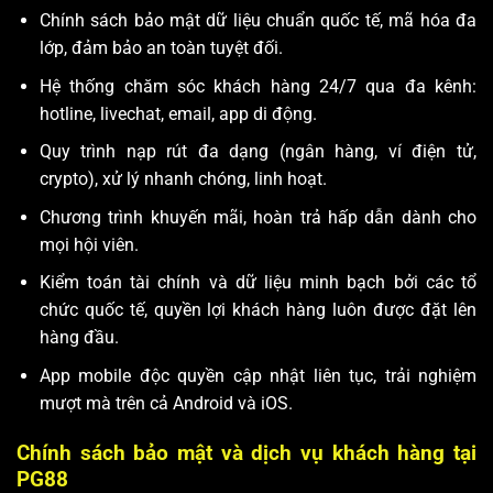
Chính sách bảo mật dữ liệu chuẩn quốc tế, mã hóa đa
lớp, đảm bảo an toàn tuyệt đối.
Hệ thống chăm sóc khách hàng 24/7 qua đa kênh:
hotline, livechat, email, app di động.
Quy trình nạp rút đa dạng (ngân hàng, ví điện tử,
crypto), xử lý nhanh chóng, linh hoạt.
Chương trình khuyến mãi, hoàn trả hấp dẫn dành cho
mọi hội viên.
Kiểm toán tài chính và dữ liệu minh bạch bởi các tổ
chức quốc tế, quyền lợi khách hàng luôn được đặt lên
hàng đầu.
App mobile độc quyền cập nhật liên tục, trải nghiệm
mượt mà trên cả Android và iOS.
Chính sách bảo mật và dịch vụ khách hàng tại
PG88