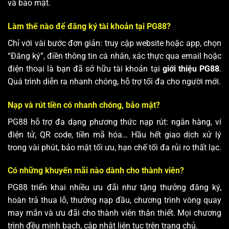
và bảo mật.
Làm thế nào để đăng ký tài khoản tại PG88?
Chỉ với vài bước đơn giản: truy cập website hoặc app, chọn
“Đăng ký”, điền thông tin cá nhân, xác thực qua email hoặc
điện thoại là bạn đã sở hữu tài khoản tại
giới thiệu PG88
.
Quá trình diễn ra nhanh chóng, hỗ trợ tối đa cho người mới.
Nạp và rút tiền có nhanh chóng, bảo mật?
PG88 hỗ trợ đa dạng phương thức nạp rút: ngân hàng, ví
điện tử, QR code, tiền mã hóa… Hầu hết giao dịch xử lý
trong vài phút, bảo mật tối ưu, hạn chế tối đa rủi ro thất lạc.
Có những khuyến mãi nào dành cho thành viên?
PG88 triển khai nhiều ưu đãi như tặng thưởng đăng ký,
hoàn trả thua lỗ, thưởng nạp đầu, chương trình vòng quay
may mắn và ưu đãi cho thành viên thân thiết. Mọi chương
trình đều minh bạch, cập nhật liên tục trên trang chủ.