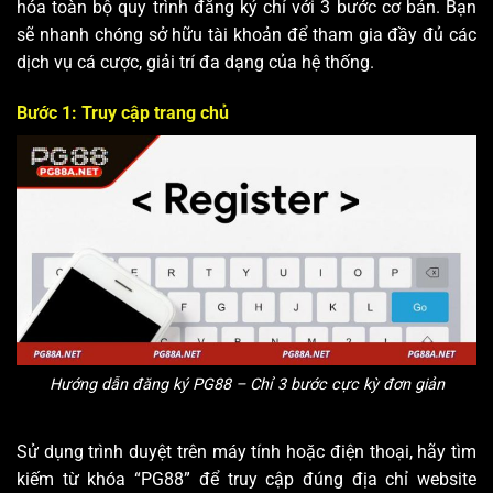
hóa toàn bộ quy trình đăng ký chỉ với 3 bước cơ bản. Bạn
sẽ nhanh chóng sở hữu tài khoản để tham gia đầy đủ các
dịch vụ cá cược, giải trí đa dạng của hệ thống.
Bước 1: Truy cập trang chủ
Hướng dẫn đăng ký PG88 – Chỉ 3 bước cực kỳ đơn giản
Sử dụng trình duyệt trên máy tính hoặc điện thoại, hãy tìm
kiếm từ khóa “PG88” để truy cập đúng địa chỉ website