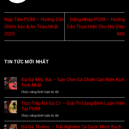
Nạp Tiền PG88 – Hướng Dẫn
Đăng Nhập PG88 – Hướng
Chính Xác & An Toàn Nhất
Dẫn Thực Hiện Cho Hội Viên
2025
Mới
TIN TỨC MỚI NHẤT
Đá Gà Mộc Bài – Sân Chơi Gà Chiến Cận Biên Kịch
Tính Nhất
ở
Chức năng bình luận bị tắt
Đá
Gà
Trực Tiếp Đá Gà C1 – Giải Trí Cùng Bình Luận Viên
Mộc
Tại PG88
Bài
ở
Chức năng bình luận bị tắt
–
Trực
Sân
Tiếp
Đá Gà Thomo – Trải Nghiệm Cá Cược Minh Bạch
Chơi