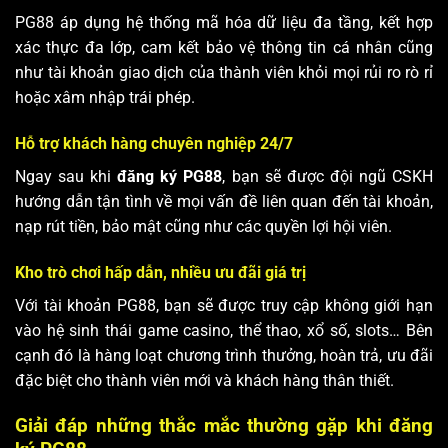
PG88 áp dụng hệ thống mã hóa dữ liệu đa tầng, kết hợp
xác thực đa lớp, cam kết bảo vệ thông tin cá nhân cũng
như tài khoản giao dịch của thành viên khỏi mọi rủi ro rò rỉ
hoặc xâm nhập trái phép.
Hỗ trợ khách hàng chuyên nghiệp 24/7
Ngay sau khi
đăng ký PG88
, bạn sẽ được đội ngũ CSKH
hướng dẫn tận tình về mọi vấn đề liên quan đến tài khoản,
nạp rút tiền, bảo mật cũng như các quyền lợi hội viên.
Kho trò chơi hấp dẫn, nhiều ưu đãi giá trị
Với tài khoản PG88, bạn sẽ được truy cập không giới hạn
vào hệ sinh thái game casino, thể thao, xổ số, slots… Bên
cạnh đó là hàng loạt chương trình thưởng, hoàn trả, ưu đãi
đặc biệt cho thành viên mới và khách hàng thân thiết.
Giải đáp những thắc mắc thường gặp khi đăng