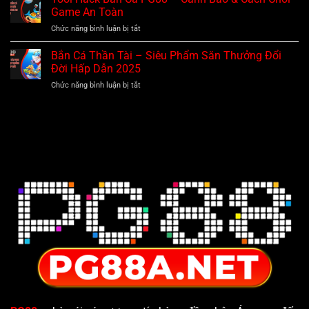
Súng
Hay
Game An Toàn
Bắn
Mối
ở
Chức năng bình luận bị tắt
Cá
Nguy
Tool
–
Tiềm
Hack
Bắn Cá Thần Tài – Siêu Phẩm Săn Thưởng Đổi
Bí
Ẩn
Bắn
Kíp
Đời Hấp Dẫn 2025
Tại
Cá
Săn
PG88
ở
Chức năng bình luận bị tắt
PG88
Thưởng
Bắn
–
Hiệu
Cá
Cảnh
Quả
Thần
Báo
2025
Tài
&
–
Cách
Siêu
Chơi
Phẩm
Game
Săn
An
Thưởng
Toàn
Đổi
Đời
Hấp
Dẫn
2025