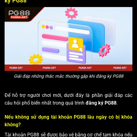
ký PG88
Giải đáp những thắc mắc thường gặp khi đăng ký PG88
Để hỗ trợ người chơi mới, dưới đây là phần giải đáp các
câu hỏi phổ biến nhất trong quá trình
đăng ký PG88
.
Nếu không sử dụng tài khoản PG88 lâu ngày có bị khóa
không?
Tài khoản PG88 sẽ được bảo vệ bằng cơ chế tạm khóa nếu