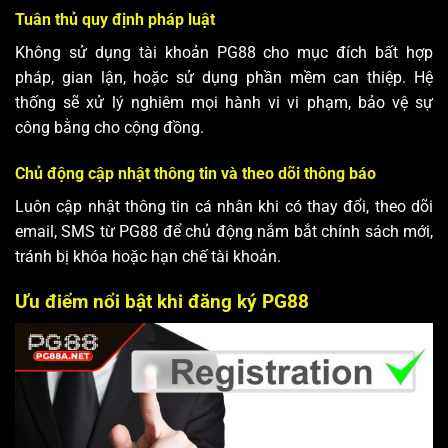
Tuân thủ quy định pháp luật
Không sử dụng tài khoản PG88 cho mục đích bất hợp
pháp, gian lận, hoặc sử dụng phần mềm can thiệp. Hệ
thống sẽ xử lý nghiêm mọi hành vi vi phạm, bảo vệ sự
công bằng cho cộng đồng.
Chủ động cập nhật thông tin và theo dõi thông báo
Luôn cập nhật thông tin cá nhân khi có thay đổi, theo dõi
email, SMS từ PG88 để chủ động nắm bắt chính sách mới,
tránh bị khóa hoặc hạn chế tài khoản.
Ưu điểm nổi bật khi đăng ký PG88