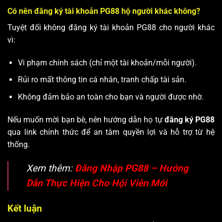
Có nên đăng ký tài khoản PG88 hộ người khác không?
Tuyệt đối không đăng ký tài khoản PG88 cho người khác
vì:
Vi phạm chính sách (chỉ một tài khoản/mỗi người).
Rủi ro mất thông tin cá nhân, tranh chấp tài sản.
Không đảm bảo an toàn cho bạn và người được nhờ.
Nếu muốn mời bạn bè, nên hướng dẫn họ tự
đăng ký PG88
qua link chính thức để an tâm quyền lợi và hỗ trợ từ hệ
thống.
Xem thêm:
Đăng Nhập PG88 – Hướng
Dẫn Thực Hiện Cho Hội Viên Mới
Kết luận