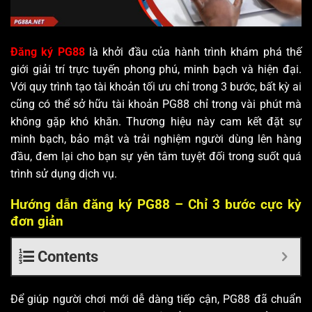
Đăng ký PG88
là khởi đầu của hành trình khám phá thế
giới giải trí trực tuyến phong phú, minh bạch và hiện đại.
Với quy trình tạo tài khoản tối ưu chỉ trong 3 bước, bất kỳ ai
cũng có thể sở hữu tài khoản PG88 chỉ trong vài phút mà
không gặp khó khăn. Thương hiệu này cam kết đặt sự
minh bạch, bảo mật và trải nghiệm người dùng lên hàng
đầu, đem lại cho bạn sự yên tâm tuyệt đối trong suốt quá
trình sử dụng dịch vụ.
Hướng dẫn đăng ký PG88 – Chỉ 3 bước cực kỳ
đơn giản
Contents
Để giúp người chơi mới dễ dàng tiếp cận, PG88 đã chuẩn