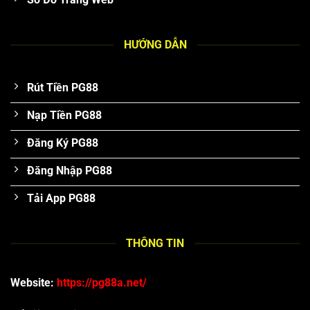
HƯỚNG DẪN
Rút Tiền PG88
Nạp Tiền PG88
Đăng Ký PG88
Đăng Nhập PG88
Tải App PG88
THÔNG TIN
Website:
https://pg88a.net/