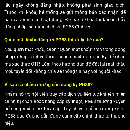
lâu ngày không đăng nhập, không phát sinh giao dịch.
Trước khi khóa, hệ thống sẽ gửi thông báo xác nhận để
bạn xác minh lại hoạt động. Để tránh khóa tài khoản, hãy
đăng nhập, sử dụng dịch vụ PG88 định kỳ.
Quên mật khẩu đăng ký PG88 thì xử lý thế nào?
Nếu quên mật khẩu, chọn “Quên mật khẩu” trên trang đăng
nhập, nhập số điện thoại hoặc email đã đăng ký để nhận
mã xác thực OTP. Làm theo hướng dẫn để đặt lại mật khẩu
mới, tuyệt đối không chia sẻ thông tin này với người khác.
Vì sao có nhiều đường dẫn đăng ký PG88?
Nhằm hỗ trợ hội viên truy cập dịch vụ liên tục khi tên miền
chính bị chặn hoặc nâng cấp kỹ thuật, PG88 thường xuyên
bổ sung nhiều link truy cập. Tuy nhiên, chỉ nên đăng ký tại
PG88 qua đường dẫn được cung cấp chính thức từ thương
hiệu.