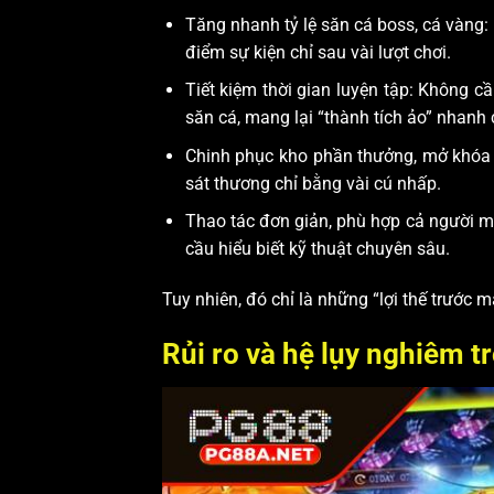
Tăng nhanh tỷ lệ săn cá boss, cá vàng:
điểm sự kiện chỉ sau vài lượt chơi.
Tiết kiệm thời gian luyện tập: Không c
săn cá, mang lại “thành tích ảo” nhanh
Chinh phục kho phần thưởng, mở khóa v
sát thương chỉ bằng vài cú nhấp.
Thao tác đơn giản, phù hợp cả người mớ
cầu hiểu biết kỹ thuật chuyên sâu.
Tuy nhiên, đó chỉ là những “lợi thế trước 
Rủi ro và hệ lụy nghiêm t