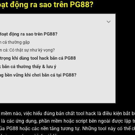
oạt động ra sao trên PG88?
 Hoạt động ra sao trên PG88?
ắn cá thường gặp
n cá: Có thật sự như kỳ vọng?
 trọng khi dùng tool hack bắn cá PG88
 bắn cá thường thấy & lưu ý
ng bền vững khi chơi bắn cá tại PG88?
 mềm nào, việc hiểu đúng bản chất tool hack là điều kiện bắt 
 là các ứng dụng, phần mềm hoặc script bên ngoài được lập t
ủa PG88 hoặc các nền tảng tương tự. Những tool này có thể 