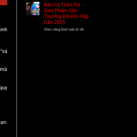
Săn
Hack
Bắn Cá Thần Tài –
Thưởng
Bắn
Siêu Phẩm Săn
Hiệu
Cá
Thưởng Đổi Đời Hấp
Quả
PG88
Dẫn 2025
2025
–
hình
Cảnh
ở
Chức năng bình luận bị tắt
Báo
Bắn
&
Cá
Cách
Thần
Chơi
Tài
 “xả
Game
–
An
Siêu
Toàn
Phẩm
 mà
Săn
Thưởng
Đổi
Đời
 quy
Hấp
Dẫn
2025
hạn.