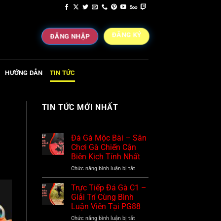
ĐĂNG KÝ
ĐĂNG NHẬP
HƯỚNG DẪN
TIN TỨC
TIN TỨC MỚI NHẤT
Đá Gà Mộc Bài – Sân
Chơi Gà Chiến Cận
Biên Kịch Tính Nhất
ở
Chức năng bình luận bị tắt
Đá
Gà
Trực Tiếp Đá Gà C1 –
Mộc
Giải Trí Cùng Bình
Bài
Luận Viên Tại PG88
–
ở
Chức năng bình luận bị tắt
Sân