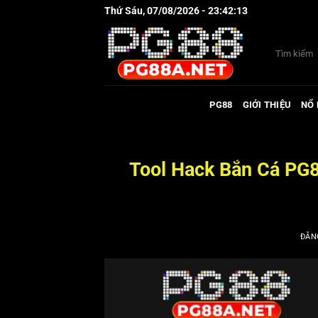
Bỏ
Thứ Sáu, 07/08/2026 - 23:42:15
qua
nội
dung
PG88
GIỚI THIỆU
NỔ
Tool Hack Bắn Cá PG
ĐĂN