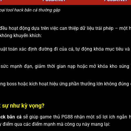
oại tool hack bắn cá thường gặp
 đều hoạt động dựa trên việc can thiệp dữ liệu trái phép – một 
 không khuyến khích:
uật toán xác định đường đi của cá, tự động khóa mục tiêu và
g sức mạnh đạn, giảm thời gian nạp hoặc mở khóa kho súng
úng boss hoặc kích hoạt hiệu ứng phần thưởng lớn không đúng
t sự như kỳ vọng?
ack bắn cá
sẽ giúp game thủ PG88 nhận một số lợi ích ngắn 
hãy điểm qua các điểm mạnh mà công cụ này mang lại: