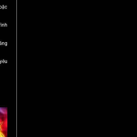
hoặc
rình
tăng
 yêu