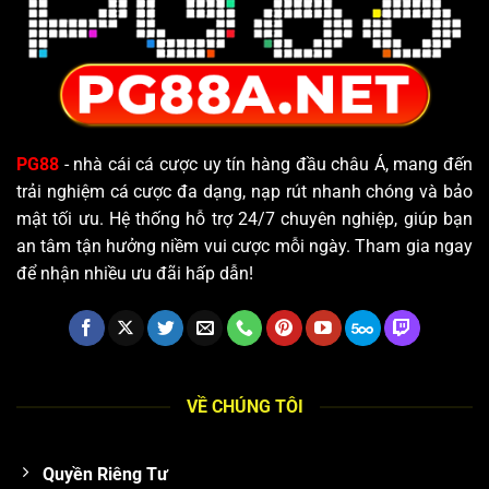
Đời
Hấp
Dẫn
2025
PG88
- nhà cái cá cược uy tín hàng đầu châu Á, mang đến
trải nghiệm cá cược đa dạng, nạp rút nhanh chóng và bảo
mật tối ưu. Hệ thống hỗ trợ 24/7 chuyên nghiệp, giúp bạn
an tâm tận hưởng niềm vui cược mỗi ngày. Tham gia ngay
để nhận nhiều ưu đãi hấp dẫn!
VỀ CHÚNG TÔI
Quyền Riêng Tư