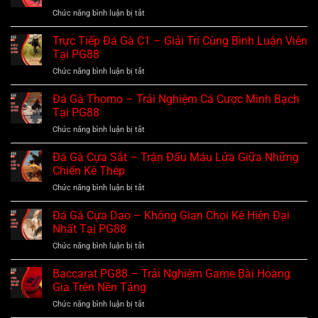
ở
Chức năng bình luận bị tắt
Đá
Gà
Trực Tiếp Đá Gà C1 – Giải Trí Cùng Bình Luận Viên
Mộc
Tại PG88
Bài
ở
Chức năng bình luận bị tắt
–
Trực
Sân
Tiếp
Đá Gà Thomo – Trải Nghiệm Cá Cược Minh Bạch
Chơi
Đá
Gà
Tại PG88
Gà
Chiến
ở
Chức năng bình luận bị tắt
C1
Cận
Đá
–
Biên
Gà
Đá Gà Cựa Sắt – Trận Đấu Máu Lửa Giữa Những
Giải
Kịch
Thomo
Trí
Chiến Kê Thép
Tính
–
Cùng
Nhất
ở
Chức năng bình luận bị tắt
Trải
Bình
Đá
Nghiệm
Luận
Gà
Đá Gà Cựa Dao – Không Gian Chọi Kê Hiện Đại
Cá
Viên
Cựa
Cược
Nhất Tại PG88
Tại
Sắt
Minh
PG88
ở
Chức năng bình luận bị tắt
–
Bạch
Đá
Trận
Tại
Gà
Baccarat PG88 – Trải Nghiệm Game Bài Hoàng
Đấu
PG88
Cựa
Máu
Gia Trên Nền Tảng
Dao
Lửa
ở
Chức năng bình luận bị tắt
–
Giữa
Baccarat
Không