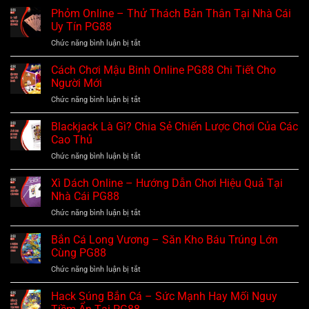
Những
PG88
Phỏm Online – Thử Thách Bản Thân Tại Nhà Cái
Gian
Chiến
–
Chọi
Uy Tín PG88
Kê
Trải
Kê
Thép
ở
Chức năng bình luận bị tắt
Nghiệm
Hiện
Phỏm
Game
Đại
Online
Cách Chơi Mậu Binh Online PG88 Chi Tiết Cho
Bài
Nhất
–
Hoàng
Người Mới
Tại
Thử
Gia
PG88
ở
Chức năng bình luận bị tắt
Thách
Trên
Cách
Bản
Nền
Chơi
Blackjack Là Gì? Chia Sẻ Chiến Lược Chơi Của Các
Thân
Tảng
Mậu
Tại
Cao Thủ
Binh
Nhà
ở
Chức năng bình luận bị tắt
Online
Cái
Blackjack
PG88
Uy
Là
Xì Dách Online – Hướng Dẫn Chơi Hiệu Quả Tại
Chi
Tín
Gì?
Tiết
Nhà Cái PG88
PG88
Chia
Cho
ở
Chức năng bình luận bị tắt
Sẻ
Người
Xì
Chiến
Mới
Dách
Bắn Cá Long Vương – Săn Kho Báu Trúng Lớn
Lược
Online
Chơi
Cùng PG88
–
Của
ở
Chức năng bình luận bị tắt
Hướng
Các
Bắn
Dẫn
Cao
Cá
Hack Súng Bắn Cá – Sức Mạnh Hay Mối Nguy
Chơi
Thủ
Long
Hiệu