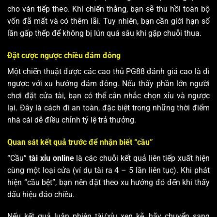
cho ván tiếp theo. Khi chiến thắng, bạn sẽ thu hồi toàn bộ
vốn đã mất và có thêm lãi. Tuy nhiên, bạn cần giới hạn số
lần gấp thếp để không bị lún quá sâu khi gặp chuỗi thua.
Đặt cược ngược chiều đám đông
Một chiến thuật được các cao thủ PG88 đánh giá cao là đi
ngược với xu hướng đám đông. Nếu thấy phần lớn người
chơi đặt cửa tài, bạn có thể cân nhắc chọn xỉu và ngược
lại. Đây là cách đi an toàn, đặc biệt trong những thời điểm
nhà cái dễ điều chỉnh tỷ lệ trả thưởng.
Quan sát kết quả trước để nhận biết “cầu”
“Cầu”
tài xỉu online
là các chuỗi kết quả liên tiếp xuất hiện
cùng một loại cửa (ví dụ tài ra 4 – 5 lần liên tục). Khi phát
hiện “cầu bệt”, bạn nên đặt theo xu hướng đó đến khi thấy
dấu hiệu đảo chiều.
Nếu kết quả luân phiên tài/xỉu xen kẽ, hãy chuyển sang