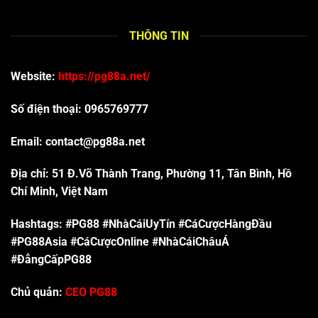
THÔNG TIN
Website:
https://pg88a.net/
Số điện thoại:
0965769777
Email:
contact@pg88a.net
Địa chỉ:
51 Đ.Võ Thành Trang, Phường 11, Tân Bình, Hồ
Chí Minh, Việt Nam
Hashtags:
#PG88 #NhàCáiUyTín #CáCượcHàngĐầu
#PG88Asia #CáCượcOnline #NhàCáiChâuÁ
#ĐẳngCấpPG88
Chủ quản:
CEO PG88