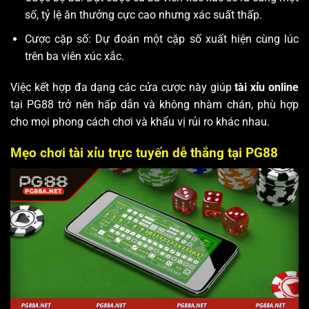
số, tỷ lệ ăn thưởng cực cao nhưng xác suất thấp.
Cược cặp số: Dự đoán một cặp số xuất hiện cùng lúc
trên ba viên xúc xắc.
Việc kết hợp đa dạng các cửa cược này giúp
tài xỉu online
tại PG88 trở nên hấp dẫn và không nhàm chán, phù hợp
cho mọi phong cách chơi và khẩu vị rủi ro khác nhau.
Mẹo chơi tài xỉu trực tuyến dễ thắng tại PG88