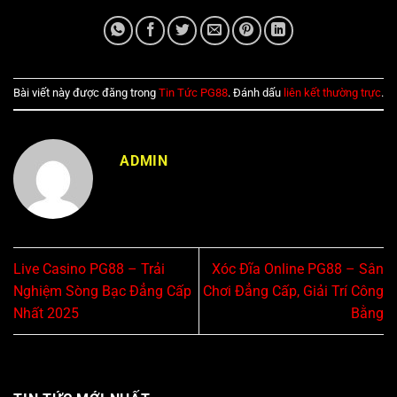
Bài viết này được đăng trong
Tin Tức PG88
. Đánh dấu
liên kết thường trực
.
ADMIN
Live Casino PG88 – Trải
Xóc Đĩa Online PG88 – Sân
Nghiệm Sòng Bạc Đẳng Cấp
Chơi Đẳng Cấp, Giải Trí Công
Nhất 2025
Bằng