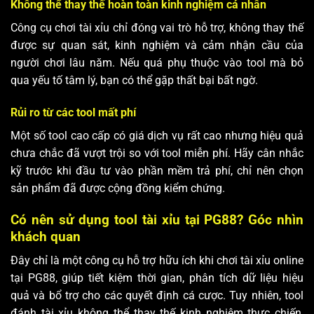
Không thể thay thế hoàn toàn kinh nghiệm cá nhân
Công cụ chơi tài xỉu chỉ đóng vai trò hỗ trợ, không thay thế
được sự quan sát, kinh nghiệm và cảm nhận cầu của
người chơi lâu năm. Nếu quá phụ thuộc vào tool mà bỏ
qua yếu tố tâm lý, bạn có thể gặp thất bại bất ngờ.
Rủi ro từ các tool mất phí
Một số tool cao cấp có giá dịch vụ rất cao nhưng hiệu quả
chưa chắc đã vượt trội so với tool miễn phí. Hãy cân nhắc
kỹ trước khi đầu tư vào phần mềm trả phí, chỉ nên chọn
sản phẩm đã được cộng đồng kiểm chứng.
Có nên sử dụng tool tài xỉu tại PG88? Góc nhìn
khách quan
Đây chỉ là một công cụ hỗ trợ hữu ích khi chơi tài xỉu online
tại PG88, giúp tiết kiệm thời gian, phân tích dữ liệu hiệu
quả và bổ trợ cho các quyết định cá cược. Tuy nhiên, tool
đánh tài xỉu không thể thay thế kinh nghiệm thực chiến,