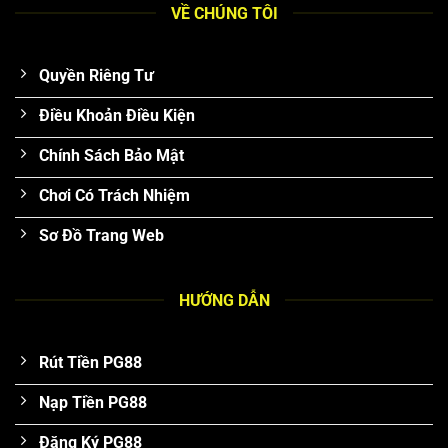
VỀ CHÚNG TÔI
Quyền Riêng Tư
Điều Khoản Điều Kiện
Chính Sách Bảo Mật
Chơi Có Trách Nhiệm
Sơ Đồ Trang Web
HƯỚNG DẪN
Rút Tiền PG88
Nạp Tiền PG88
Đăng Ký PG88