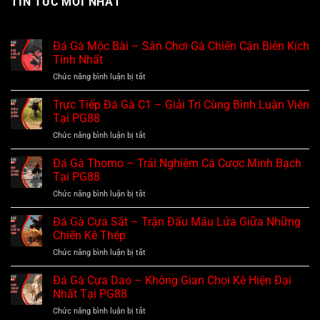
TIN TỨC MỚI NHẤT
Đá Gà Mộc Bài – Sân Chơi Gà Chiến Cận Biên Kịch
Tính Nhất
ở
Chức năng bình luận bị tắt
Đá
Gà
Trực Tiếp Đá Gà C1 – Giải Trí Cùng Bình Luận Viên
Mộc
Tại PG88
Bài
ở
Chức năng bình luận bị tắt
–
Trực
Sân
Tiếp
Đá Gà Thomo – Trải Nghiệm Cá Cược Minh Bạch
Chơi
Đá
Gà
Tại PG88
Gà
Chiến
ở
Chức năng bình luận bị tắt
C1
Cận
Đá
–
Biên
Gà
Đá Gà Cựa Sắt – Trận Đấu Máu Lửa Giữa Những
Giải
Kịch
Thomo
Trí
Chiến Kê Thép
Tính
–
Cùng
Nhất
ở
Chức năng bình luận bị tắt
Trải
Bình
Đá
Nghiệm
Luận
Gà
Đá Gà Cựa Dao – Không Gian Chọi Kê Hiện Đại
Cá
Viên
Cựa
Cược
Nhất Tại PG88
Tại
Sắt
Minh
PG88
ở
Chức năng bình luận bị tắt
–
Bạch