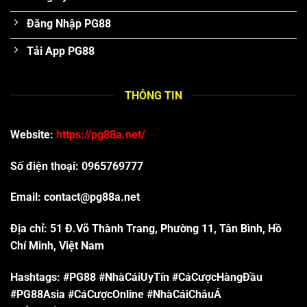
Đăng Nhập PG88
Tải App PG88
THÔNG TIN
Website:
https://pg88a.net/
Số điện thoại:
0965769777
Email:
contact@pg88a.net
Địa chỉ:
51 Đ.Võ Thành Trang, Phường 11, Tân Bình, Hồ
Chí Minh, Việt Nam
Hashtags:
#PG88 #NhàCáiUyTín #CáCượcHàngĐầu
#PG88Asia #CáCượcOnline #NhàCáiChâuÁ