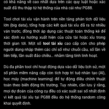
có khả năng về cao nhất dựa trên các quy luật hoặc xác
suất đã thu thập từ hệ thống của nhà cái như PG88.
Tool chơi tài xỉu vận hành trên nền tảng phân tích dữ liệu
lớn (big data), tổng hợp các kết quả tài xỉu đã ra từ nhiều
ván trước, đồng thời áp dụng các thuật toán thống kê để
xác định xu hướng xuất hiện của cửa tài hoặc xỉu trong
thời gian tới. Một số
tool tài xỉu
cao cấp còn cho phép
người dùng nhập thêm các chỉ số như chuỗi cầu, số lần về
liên tiếp, tần suất đảo chiều… nhằm tăng tính linh hoạt.
Dù đa phần tool chỉ hoạt động dựa vào dữ liệu lịch sử, một
số phần mềm nâng cấp còn tích hợp trí tuệ nhân tạo (AI),
học máy (machine learning) để tự động điều chỉnh thuật
toán theo biến động thị trường. Tuy nhiên, cần lưu ý rằng,
mọi dự đoán của công cụ đều có xác suất sai số nhất định
vì kết quả tài xỉu tại PG88 đều do hệ thống random công
khai quyết định.