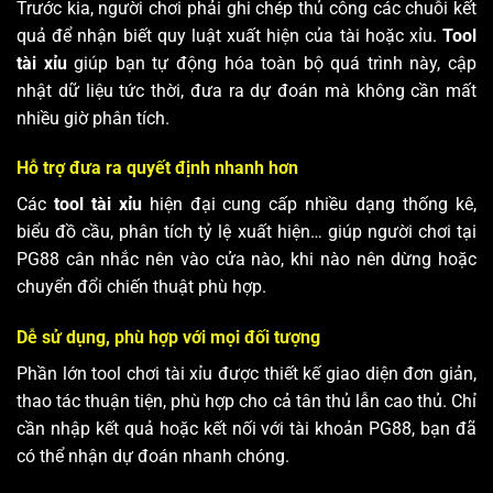
Trước kia, người chơi phải ghi chép thủ công các chuỗi kết
quả để nhận biết quy luật xuất hiện của tài hoặc xỉu.
Tool
tài xỉu
giúp bạn tự động hóa toàn bộ quá trình này, cập
nhật dữ liệu tức thời, đưa ra dự đoán mà không cần mất
nhiều giờ phân tích.
Hỗ trợ đưa ra quyết định nhanh hơn
Các
tool tài xỉu
hiện đại cung cấp nhiều dạng thống kê,
biểu đồ cầu, phân tích tỷ lệ xuất hiện… giúp người chơi tại
PG88 cân nhắc nên vào cửa nào, khi nào nên dừng hoặc
chuyển đổi chiến thuật phù hợp.
Dễ sử dụng, phù hợp với mọi đối tượng
Phần lớn tool chơi tài xỉu được thiết kế giao diện đơn giản,
thao tác thuận tiện, phù hợp cho cả tân thủ lẫn cao thủ. Chỉ
cần nhập kết quả hoặc kết nối với tài khoản PG88, bạn đã
có thể nhận dự đoán nhanh chóng.