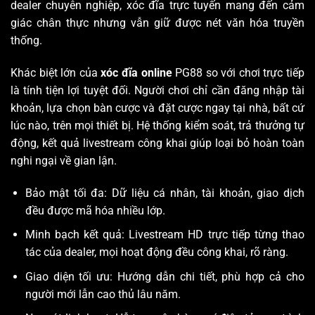
dealer chuyên nghiệp, xóc đĩa trực tuyến mang đến cảm
giác chân thực nhưng vẫn giữ được nét văn hóa truyền
thống.
Khác biệt lớn của
xóc đĩa online
PG88 so với chơi trực tiếp
là tính tiện lợi tuyệt đối. Người chơi chỉ cần đăng nhập tài
khoản, lựa chọn bàn cược và đặt cược ngay tại nhà, bất cứ
lúc nào, trên mọi thiết bị. Hệ thống kiểm soát, trả thưởng tự
động, kết quả livestream công khai giúp loại bỏ hoàn toàn
nghi ngại về gian lận.
Bảo mật tối đa: Dữ liệu cá nhân, tài khoản, giao dịch
đều được mã hóa nhiều lớp.
Minh bạch kết quả: Livestream HD trực tiếp từng thao
tác của dealer, mọi hoạt động đều công khai, rõ ràng.
Giao diện tối ưu: Hướng dẫn chi tiết, phù hợp cả cho
người mới lẫn cao thủ lâu năm.