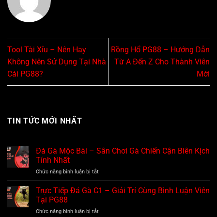
Tool Tài Xỉu – Nên Hay
Rồng Hổ PG88 – Hướng Dẫn
Không Nên Sử Dụng Tại Nhà
Từ A Đến Z Cho Thành Viên
Cái PG88?
Mới
TIN TỨC MỚI NHẤT
Đá Gà Mộc Bài – Sân Chơi Gà Chiến Cận Biên Kịch
Tính Nhất
ở
Chức năng bình luận bị tắt
Đá
Gà
Trực Tiếp Đá Gà C1 – Giải Trí Cùng Bình Luận Viên
Mộc
Tại PG88
Bài
ở
Chức năng bình luận bị tắt
–