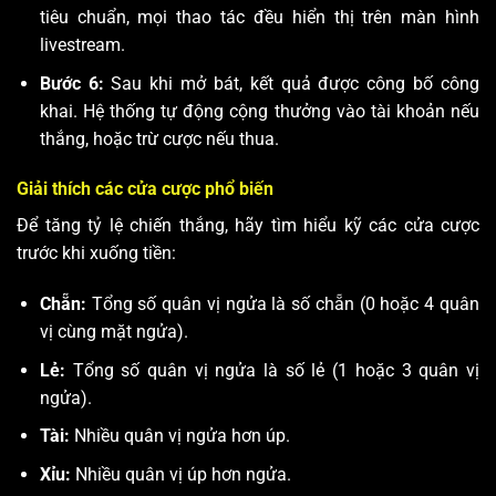
tiêu chuẩn, mọi thao tác đều hiển thị trên màn hình
livestream.
Bước 6:
Sau khi mở bát, kết quả được công bố công
khai. Hệ thống tự động cộng thưởng vào tài khoản nếu
thắng, hoặc trừ cược nếu thua.
Giải thích các cửa cược phổ biến
Để tăng tỷ lệ chiến thắng, hãy tìm hiểu kỹ các cửa cược
trước khi xuống tiền:
Chẵn:
Tổng số quân vị ngửa là số chẵn (0 hoặc 4 quân
vị cùng mặt ngửa).
Lẻ:
Tổng số quân vị ngửa là số lẻ (1 hoặc 3 quân vị
ngửa).
Tài:
Nhiều quân vị ngửa hơn úp.
Xỉu:
Nhiều quân vị úp hơn ngửa.