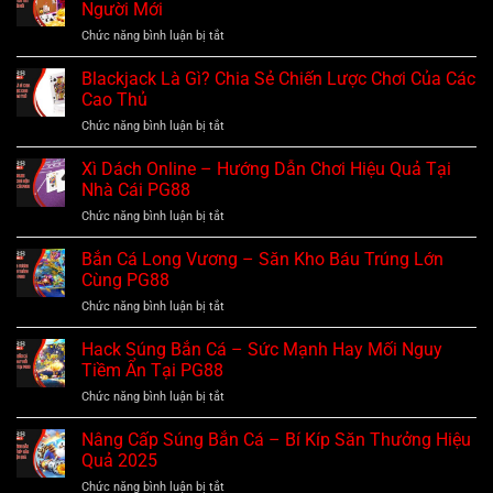
–
Hoàng
Người Mới
Tại
Thử
Gia
PG88
ở
Chức năng bình luận bị tắt
Thách
Trên
Cách
Bản
Nền
Chơi
Blackjack Là Gì? Chia Sẻ Chiến Lược Chơi Của Các
Thân
Tảng
Mậu
Tại
Cao Thủ
Binh
Nhà
ở
Chức năng bình luận bị tắt
Online
Cái
Blackjack
PG88
Uy
Là
Xì Dách Online – Hướng Dẫn Chơi Hiệu Quả Tại
Chi
Tín
Gì?
Tiết
Nhà Cái PG88
PG88
Chia
Cho
ở
Chức năng bình luận bị tắt
Sẻ
Người
Xì
Chiến
Mới
Dách
Bắn Cá Long Vương – Săn Kho Báu Trúng Lớn
Lược
Online
Chơi
Cùng PG88
–
Của
ở
Chức năng bình luận bị tắt
Hướng
Các
Bắn
Dẫn
Cao
Cá
Hack Súng Bắn Cá – Sức Mạnh Hay Mối Nguy
Chơi
Thủ
Long
Hiệu
Tiềm Ẩn Tại PG88
Vương
Quả
ở
Chức năng bình luận bị tắt
–
Tại
Hack
Săn
Nhà
Súng
Nâng Cấp Súng Bắn Cá – Bí Kíp Săn Thưởng Hiệu
Kho
Cái
Bắn
Báu
Quả 2025
PG88
Cá
Trúng
ở
Chức năng bình luận bị tắt
–
Lớn