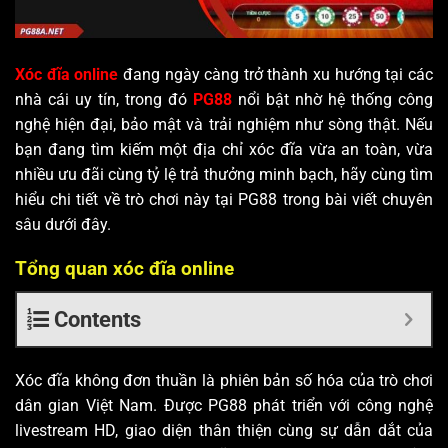
Xóc đĩa online
đang ngày càng trở thành xu hướng tại các
nhà cái uy tín, trong đó
PG88
nổi bật nhờ hệ thống công
nghệ hiện đại, bảo mật và trải nghiệm như sòng thật. Nếu
bạn đang tìm kiếm một địa chỉ xóc đĩa vừa an toàn, vừa
nhiều ưu đãi cùng tỷ lệ trả thưởng minh bạch, hãy cùng tìm
hiểu chi tiết về trò chơi này tại PG88 trong bài viết chuyên
sâu dưới đây.
Tổng quan xóc đĩa online
Contents
Xóc đĩa không đơn thuần là phiên bản số hóa của trò chơi
dân gian Việt Nam. Được PG88 phát triển với công nghệ
livestream HD, giao diện thân thiện cùng sự dẫn dắt của