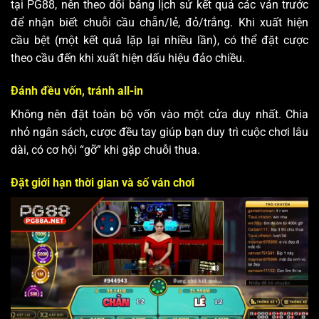
tại PG88, nên theo dõi bảng lịch sử kết quả các ván trước
để nhận biết chuỗi cầu chẵn/lẻ, đỏ/trắng. Khi xuất hiện
cầu bệt (một kết quả lặp lại nhiều lần), có thể đặt cược
theo cầu đến khi xuất hiện dấu hiệu đảo chiều.
Đánh đều vốn, tránh all-in
Không nên đặt toàn bộ vốn vào một cửa duy nhất. Chia
nhỏ ngân sách, cược đều tay giúp bạn duy trì cuộc chơi lâu
dài, có cơ hội “gỡ” khi gặp chuỗi thua.
Đặt giới hạn thời gian và số ván chơi